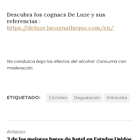
Descubra los cognacs De Luze y sus
referencias :
https://deluze.lacognatheque.com/en/
No conduzca bajo los efectos del alcohol. Consuma con
moderación.
ETIQUETADO:
Cócteles
Degustación
Entrevista
Navegación
Anterior
de
3 de los mejores bares de hotel en Estados Unidos