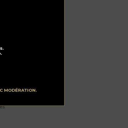
 en
t
rie
s.
.
e
de-
EC MODÉRATION.
si
es.
s