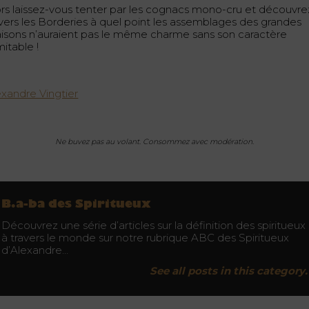
ors laissez-vous tenter par les cognacs mono-cru et découvre
avers les Borderies à quel point les assemblages des grandes
isons n’auraient pas le même charme sans son caractère
mitable !
exandre Vingtier
Ne buvez pas au volant. Consommez avec modération.
B.a-ba des Spiritueux
Découvrez une série d’articles sur la définition des spiritueux
à travers le monde sur notre rubrique ABC des Spiritueux
d’Alexandre…
See all posts in this category.