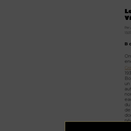
L
V
Par
13.0
B 
On
en
Gr
19
Bo
un 
au
no
ea
du
de
do
né
cru