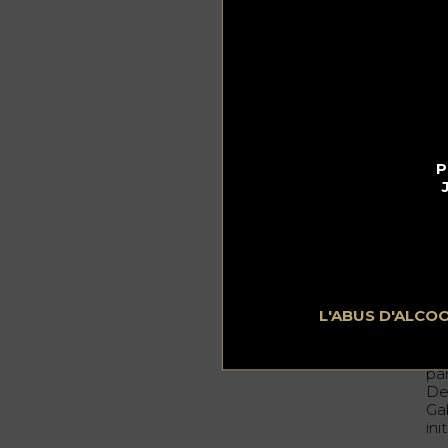
De
av
de
Ca
co
li
pr
Bl
ma
P
co
ég
Ch
dis
sec
vie
Po
all
L'ABUS D'ALCO
Pui
sou
par
De
Ga
ini