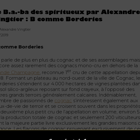
e B.a.-ba des spiritueux par Alexandr
ingtier : B comme Borderies
 Alexandre Vingtier
7.2019
comme Borderies
 parle de plus en plus du cognac et de ses assemblages mai
core assez rarement des cognacs mono-cru en dehors de la
er
ande Champagne
, reconnue 1
cru de cette appellation dep
38. Formant un plateau au nord-ouest de la ville de Cognac, l
rderies s’étendent sur 4.000 hectares de vignes plantées da
sol silico-argileux reposant sur fond crayeux, à l’opposé des
tres grands terroirs généralement calcaires. Indéniablement,
mbre de passionnés de
cognac
s’intéressent également aux
ux-de-vie de terroir et se croisent souvent dans les propriété
 deuxième plus petit cru de l’appellation en volume, environ 
 la production totale de cognac et seulement 200 viticulteur
nt la majeure partie livre exclusivement les grandes maisons 
goce. Les flacons de cognac provenant exclusivement de c
 sont donc très rares.