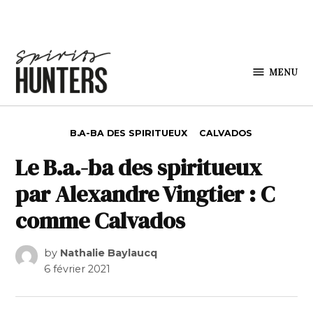
Skip to content
MENU
Spirits
Hunters
POSTED IN
B.A-BA DES SPIRITUEUX
CALVADOS
Le B.a.-ba des spiritueux
par Alexandre Vingtier : C
comme Calvados
by
Nathalie Baylaucq
6 février 2021