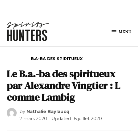
Skip to content
MENU
Spirits
Hunters
POSTED IN
B.A-BA DES SPIRITUEUX
Le B.a.-ba des spiritueux
par Alexandre Vingtier : L
comme Lambig
by
Nathalie Baylaucq
7 mars 2020
Updated
16 juillet 2020