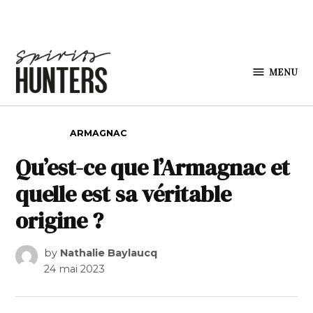
Skip to content
MENU
Spirits
Hunters
POSTED IN
ARMAGNAC
Qu’est-ce que l’Armagnac et
quelle est sa véritable
origine ?
by
Nathalie Baylaucq
24 mai 2023