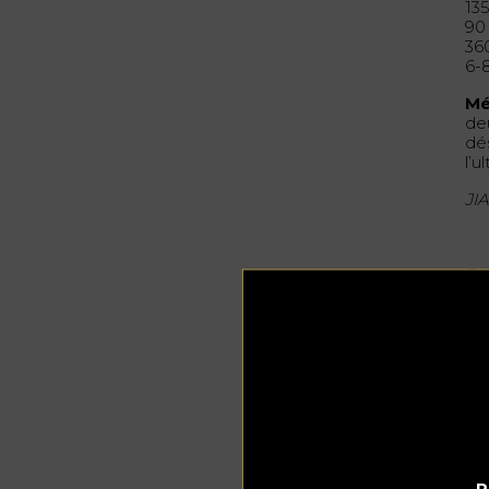
13
90 
36
6-8
Mé
de
dé
l’u
JIA
Co
P