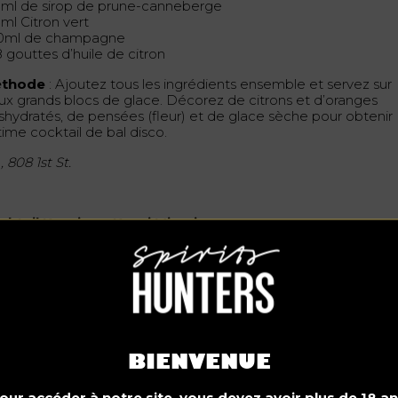
5ml de sirop de prune-canneberge
ml Citron vert
0ml de champagne
 gouttes d’huile de citron
thode
: Ajoutez tous les ingrédients ensemble et servez sur
ux grands blocs de glace. Décorez de citrons et d’oranges
shydratés, de pensées (fleur) et de glace sèche pour obtenir
ltime cocktail de bal disco.
, 808 1st St.
cktail Kaori par Kaori Miami
BIENVENUE
our accéder à notre site, vous devez avoir plus de 18 an