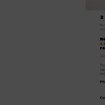
3
Par
13.1
No
à 
re
Vi
Tro
var
mé
Ph
Co