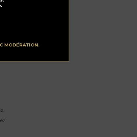
.
EC MODÉRATION.
le.
ez.