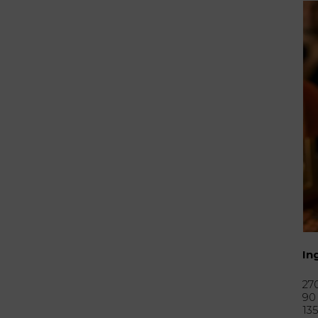
In
27
90
13