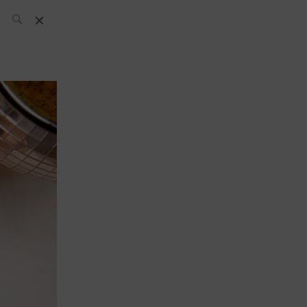
L’équipe SH
News
Compétitions
Évènements
What’s up
today
Bar
Bartender
Boutique