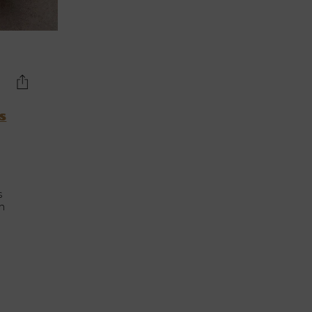
s
s
en