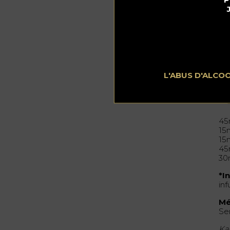
L'ABUS D'ALCO
In
45
15
15
45
30
*I
inf
Mé
Ser
Ka