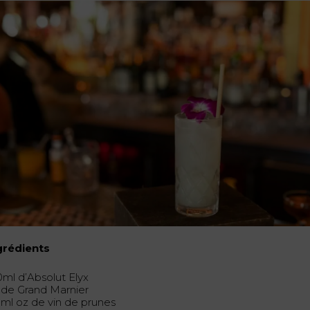
grédients
0ml d’Absolut Elyx
 de Grand Marnier
5ml oz de vin de prunes