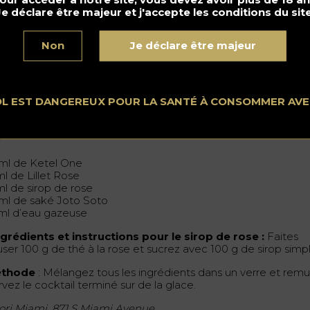
Je déclare être majeur et j'accepte les conditions du site
Non
Je déclare être majeur
OL EST DANGEREUX POUR LA SANTÉ À CONSOMMER AV
grédients
ml de Ketel One
ml de Lillet Rose
ml de sirop de rose
ml de saké Joto Soto
ml d’eau gazeuse
ngrédients et instructions pour le sirop de rose :
Faites
user 100 g de thé à la rose et sucrez avec 100 g de sirop simp
thode
: Mélangez tous les ingrédients dans un verre et remu
vez le cocktail terminé sur de la glace.
ori Miami, 871 S Miami Avenue