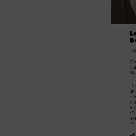
L
D
13.1
De
qu
Bir
De
un
end
pl
es
d’
no
de
Le