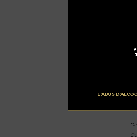
P
L'ABUS D'ALCO
Coc
De
Ou