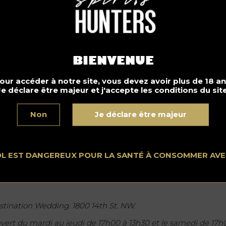
BIENVENUE
our accéder à notre site, vous devez avoir plus de 18 an
Je déclare être majeur et j'accepte les conditions du site
Non
Je déclare être majeur
OL EST DANGEREUX POUR LA SANTÉ À CONSOMMER AV
ktail « Coco Margo » @ Destination Wedding bar
stination Wedding. 1800 14th St. NW.
vert du mardi au jeudi de 17h00 à 13h30 et le samedi de 17h