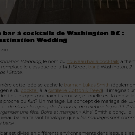
e bar à cocktails de Washington DC :
estination Wedding
2.2019
stination Wedding
, le nom du
nouveau bar à cocktails
à thè
i remplace le classique de la 14th Street
bar
à Washington,
2
ds 1 Stone.
rrière cette idée se cache le
barman Lukas Smith
(égalemen
 génie du
cocktail
à la
distillerie Cotton & Reed
). Il imaginait u
roit où les gens pourraient s’amuser, et quelle est la chose la
us proche du
fun
? Un mariage. Le concept de mariage de Lu
t «
…de réunir les gens, de s’amuser, de célébrer le positif. Il s’
organiser une fête. Boire et manger.
» Ainsi, Smith a conçu le
uveau bar en faisant l’analogie que «
les mariages sont com
s bars
« .
 bar est divisé en différents environnements dans lesquels les