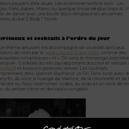
iteurs peuvent être situés. Les environnements le sont : Las
gas, Paris, Aspen, Maroc ou quelque chose de plus tropical. 
ste de danse avec une boule disco remplace les anciennes
ines du bar 2 Birds 1 Stone.
iritueux et cocktails à l’ordre du jour
 ce thème amusant est accompagné de cocktails spéciaux.
issons décrites par le
gérant du bar Robin Miller
comme des
scapistes romantiques
» et «
Tiki sans le mensonge polynési
iatique
« . Cocktails azotés (qui apportent douceur et velouté 
boisson
) et boissons gazeuses servies. Les cocktails
mprennent
New Spanish Boyfriend
, un Gin Tonic twist avec d
rry fin, du tonic à l’orange de Valence, de la citronnelle et de 
riandre ou
Fairy Vodmother
: vodka, du soda et un verre de ro
c du seltzer citron et des raisins congelés.