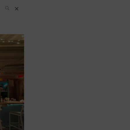
L’équipe SH
News
Compétitions
Évènements
What’s up
today
Bar
Bartender
Boutique