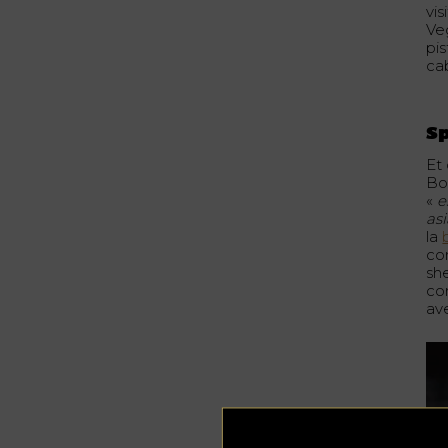
vis
Ve
pi
cab
Sp
Et
Bo
«
e
as
la
co
she
co
ave