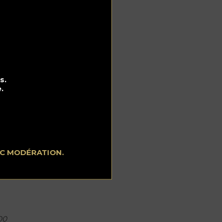
s.
.
EC MODÉRATION.
00