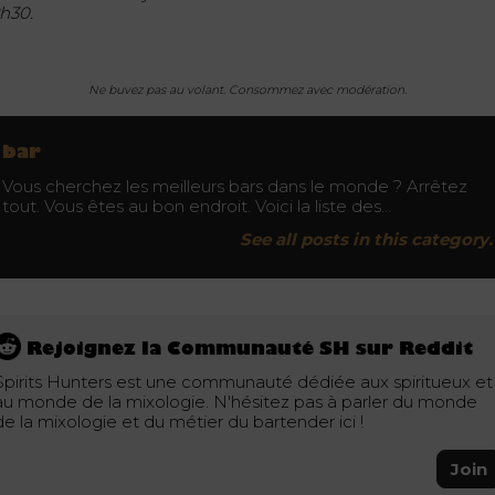
2h30.
Ne buvez pas au volant. Consommez avec modération.
bar
Vous cherchez les meilleurs bars dans le monde ? Arrêtez
tout. Vous êtes au bon endroit. Voici la liste des…
See all posts in this category.
Rejoignez la Communauté SH sur Reddit
Spirits Hunters est une communauté dédiée aux spiritueux et
au monde de la mixologie. N'hésitez pas à parler du monde
de la mixologie et du métier du bartender ici !
Join