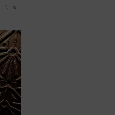
L’équipe SH
News
Compétitions
Évènements
What’s up
today
Bar
Bartender
Boutique