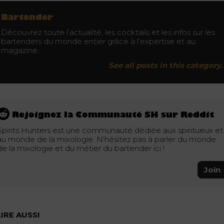
Bartender
Découvrez toute l’actualité, les cocktails et les infos sur les
bartenders du monde entier grâce à l’expertise et au
magazine…
See all posts in this category.
Rejoignez la Communauté SH sur Reddit
Spirits Hunters est une communauté dédiée aux spiritueux et
au monde de la mixologie. N'hésitez pas à parler du monde
de la mixologie et du métier du bartender ici !
Join
LIRE AUSSI