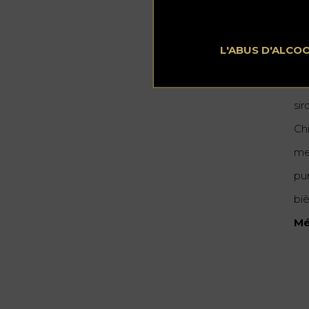
L'ABUS D'ALCO
In
Wh
si
Ch
me
pur
bi
Mé