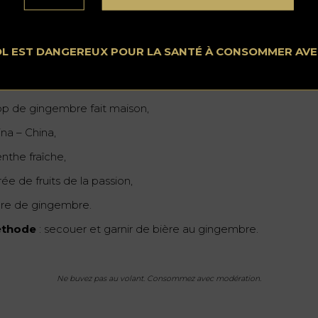
OL EST DANGEREUX POUR LA SANTÉ À CONSOMMER AV
grédients
isky de seigle,
rop de gingembre fait maison,
ina – China,
nthe fraîche,
ée de fruits de la passion,
ère de gingembre.
thode
: secouer et garnir de bière au gingembre.
Ne buvez pas au volant. Consommez avec modération.