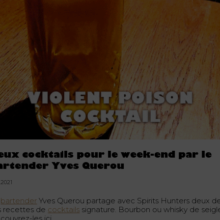
eux cocktails pour le week-end par le
artender Yves Querou
1.2021
e
bartender
Yves Querou partage avec Spirits Hunters deux d
s recettes de
cocktails
signature. Bourbon ou whisky de seigl
couvrez-les ici.