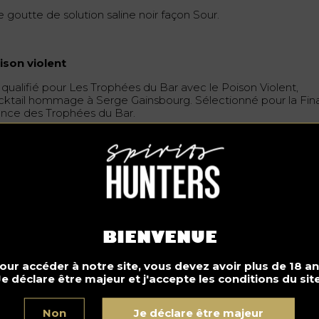
 goutte de solution saline noir façon Sour.
ison violent
a qualifié pour Les Trophées du Bar avec le Poison Violent,
cktail hommage à Serge Gainsbourg. Sélectionné pour la Fin
ance des Trophées du Bar.
BIENVENUE
our accéder à notre site, vous devez avoir plus de 18 an
Je déclare être majeur et j'accepte les conditions du site
Non
Je déclare être majeur