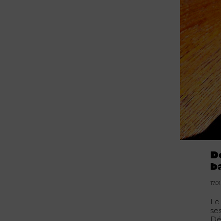
D
b
17.0
L
se
Dé