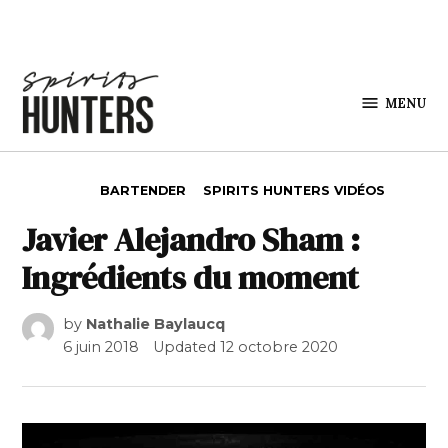
Skip to content
MENU
Spirits
Hunters
POSTED IN
BARTENDER
SPIRITS HUNTERS VIDÉOS
Javier Alejandro Sham :
Ingrédients du moment
by
Nathalie Baylaucq
6 juin 2018
Updated
12 octobre 2020