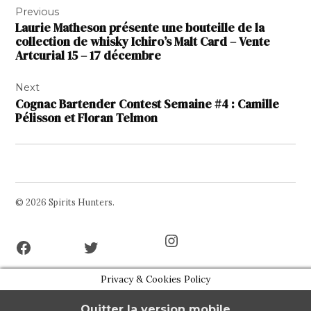
Previous
de
Laurie Matheson présente une bouteille de la
l’article
collection de whisky Ichiro’s Malt Card – Vente
Artcurial 15 – 17 décembre
Next
Cognac Bartender Contest Semaine #4 : Camille
Pélisson et Floran Telmon
© 2026 Spirits Hunters.
Facebook
Twitter
Instagram
Page
Username
Privacy & Cookies Policy
Quitter la version mobile