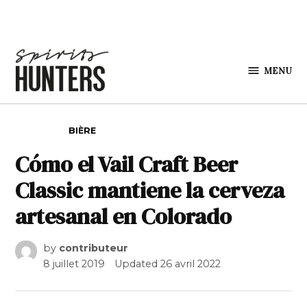
Skip to content
MENU
Spirits
Hunters
POSTED IN
BIÈRE
Cómo el Vail Craft Beer
Classic mantiene la cerveza
artesanal en Colorado
by
contributeur
8 juillet 2019
Updated
26 avril 2022