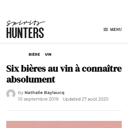
Skip to content
MENU
Spirits
Hunters
POSTED IN
BIÈRE
VIN
Six bières au vin à connaître
absolument
by
Nathalie Baylaucq
10 septembre 2019
Updated
27 août 2020