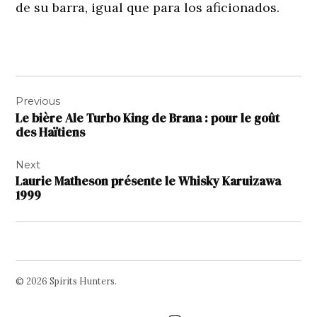
de su barra, igual que para los aficionados.
Navigation
Previous
de
Le bière Ale Turbo King de Brana : pour le goût
l’article
des Haïtiens
Next
Laurie Matheson présente le Whisky Karuizawa
1999
© 2026 Spirits Hunters.
Facebook
Twitter
Instagram
Page
Username