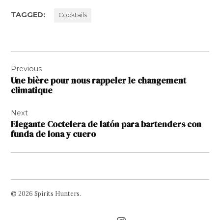
TAGGED:
Cocktails
Navigation
Previous
de
Une bière pour nous rappeler le changement
l’article
climatique
Next
Elegante Coctelera de latón para bartenders con
funda de lona y cuero
© 2026 Spirits Hunters.
Facebook
Twitter
Instagram
Page
Username