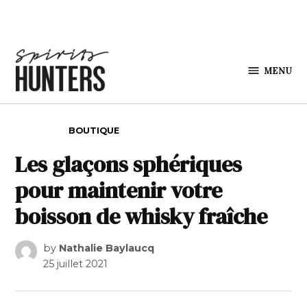
Skip to content
MENU
Spirits
Hunters
POSTED IN
BOUTIQUE
Les glaçons sphériques
pour maintenir votre
boisson de whisky fraîche
by
Nathalie Baylaucq
25 juillet 2021