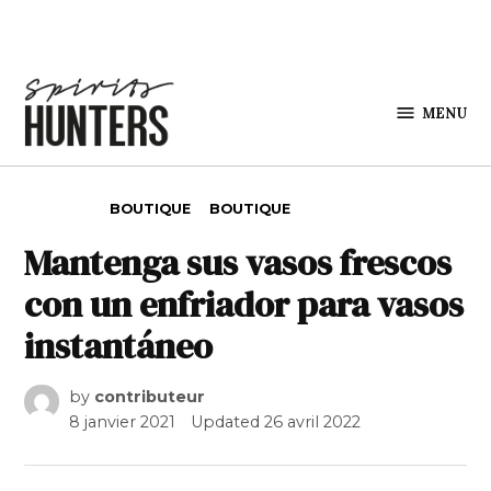
Skip to content
MENU
Spirits
Hunters
POSTED IN
BOUTIQUE
BOUTIQUE
Mantenga sus vasos frescos
con un enfriador para vasos
instantáneo
by
contributeur
8 janvier 2021
Updated
26 avril 2022