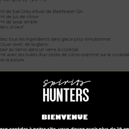
ml de Earl Grey infusé de Beefeater Gin
ml de jus de citron
 ml de sirop simple
Blanc d’oeuf
itez tous les ingrédients sans glace pour émulsionner.
couer avec de la glace.
sser au tamis dans un verre à cocktail.
nir avec les huiles d’un zeste de citron exprimé sur le cocktail
er la pelure.
tter Together par Simon Kirstenfeger
BIENVENUE
our accéder à notre site, vous devez avoir plus de 18 an