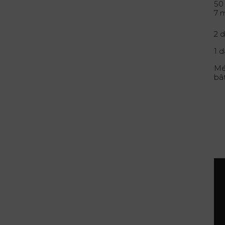
50
7 
2 
1 
Mé
bâ