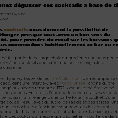
enez déguster ces cocktails a base de t
 Nathalie Baylaucq
7.2019
es
cocktails
nous donnent la possibilité de
langer presque tout -avec un bon sens du
ût- pour prendre du recul sur les boissons q
ous commandons habituellement au bar ou e
irée.
 thé fait partie de ce large choix d’ingrédients que nous pouv
uter à nos cocktails pour créer une boisson originale et
raîchissante.
lon Tyler Fry, bartender au
The Violet Hour,
bar récompensé 
icago, dans une interview avec
World Of Tea
l’origine du thé
langé aux alcools remonte à 1772, lorsque le thé était versé
ns des punchs. En effet, à l’époque, le punch était
notre
cockt
ntemporain, un mélange d’une partie forte (l’alcool) et d’une
tie douce (l’eau), avec du sucré, de l’acide et des épices. Un
s que les cocktails à l’ancienne sont devenus des cocktails
dernes, le thé a finalement été introduit dans la mixologie et 
lture des cocktails à mesure qu’il gagnait en importance dans