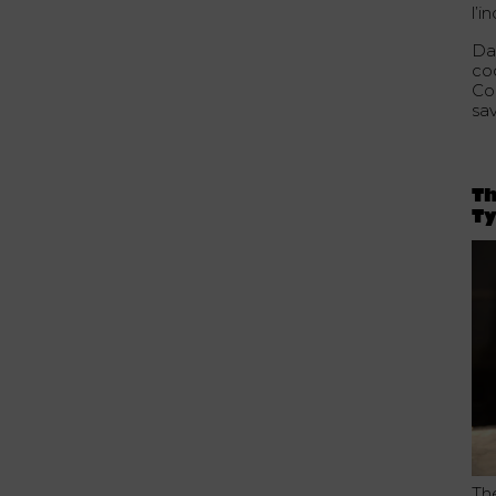
l’i
Da
co
Co
sa
Th
Ty
Thé