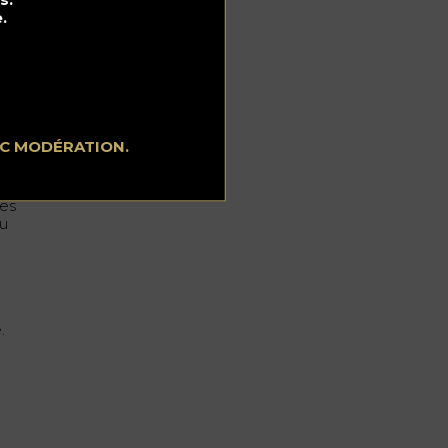
.
EC MODÉRATION.
les
au
.