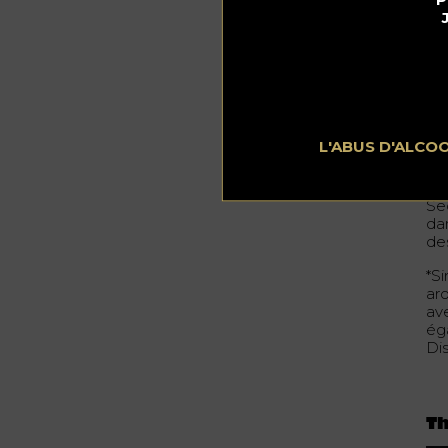
Si
30
10
25 
15 
L'ABUS D'ALCO
Co
Se
da
de
*Si
ar
av
ég
Dis
Th