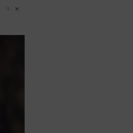
L’équipe SH
News
Compétitions
Évènements
What’s up
today
Bar
Bartender
Boutique