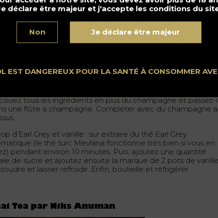
Je déclare être majeur et j'accepte les conditions du site
mon Kirstenfeger – Better Together Cocktail
Non
Je déclare être majeur
 ml de Tequila Reposado
 ml Aperol
ml de jus de citron vert (frais)
ml de sirop d’Earl Grey et vanille*
OL EST DANGEREUX POUR LA SANTÉ À CONSOMMER AV
mpléter avec du champagne sec
couez tous les ingrédients en plus du champagne et passez-
ns une flûte à champagne. Compléter avec du champagne 
ssus.
rop d’Earl Grey et vanille : sur extraire du thé Earl Grey
omatique (le thé turc Mevlana fonctionne très bien si vous en
ez) pendant environ 10 minutes. Puis; ajoutez une quantité
ale de sucre et ajoutez ensuite la marque de 2 pots de vanille
soudre et laisser refroidir. Enfin, bouteille et réfrigérer.
ai Tea par Niks Anuman