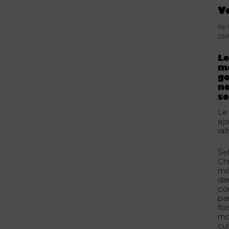
V
Par
29.0
L
mé
go
n
so
Le
ajo
raf
Se
Ch
mé
da
co
par
foi
mo
cu