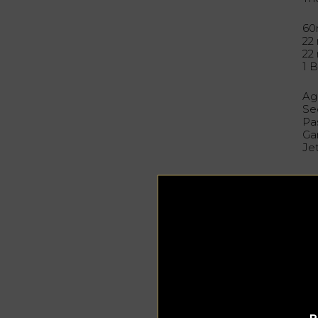
60
22 
22
1 
Ag
Se
Pa
Gar
Jet
Be
P