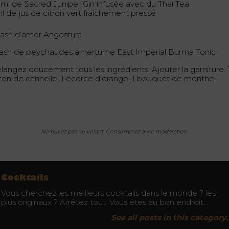
 ml de Sacred Juniper Gin infusée avec du Thai Tea
ml de jus de citron vert fraîchement pressé
dash d’amer Angostura
dash de peychaudes amertume East Imperial Burma Tonic
langez doucement tous les ingrédients. Ajouter la garniture. 
ton de cannelle, 1 écorce d’orange, 1 bouquet de menthe.
Ne buvez pas au volant. Consommez avec modération.
Cocktails
Vous cherchez les meilleurs cocktails dans le monde ? les
plus originaux ? Arrêtez tout. Vous êtes au bon endroit.…
See all posts in this category.