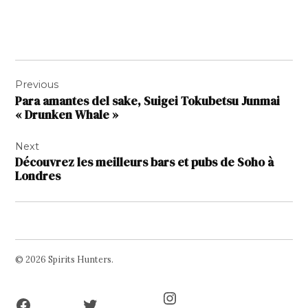
Navigation
Previous
de
Para amantes del sake, Suigei Tokubetsu Junmai
l’article
« Drunken Whale »
Next
Découvrez les meilleurs bars et pubs de Soho à
Londres
© 2026 Spirits Hunters.
Facebook
Twitter
Instagram
Page
Username