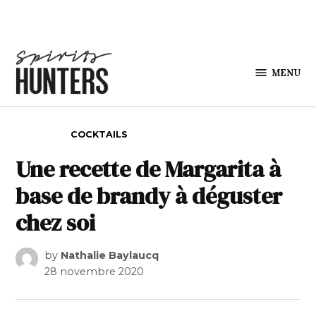
Skip to content
MENU
Spirits
Hunters
POSTED IN
COCKTAILS
Une recette de Margarita à
base de brandy à déguster
chez soi
by
Nathalie Baylaucq
28 novembre 2020