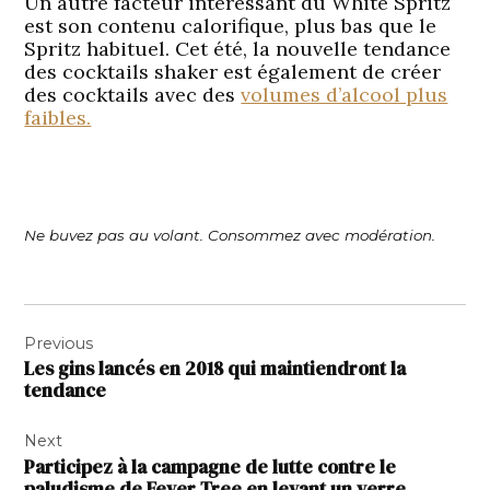
Un autre facteur intéressant du White Spritz
est son contenu calorifique, plus bas que le
Spritz habituel. Cet été, la nouvelle tendance
des cocktails shaker est également de créer
des cocktails avec des
volumes d’alcool plus
faibles.
Ne buvez pas au volant. Consommez avec modération.
Navigation
Previous
de
Les gins lancés en 2018 qui maintiendront la
l’article
tendance
Next
Participez à la campagne de lutte contre le
paludisme de Fever Tree en levant un verre