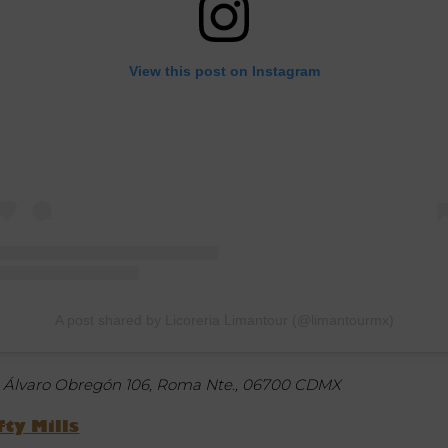
View this post on Instagram
A post shared by Licoreria Limantour (@limantourmx)
. Álvaro Obregón 106, Roma Nte., 06700 CDMX
fty Mills