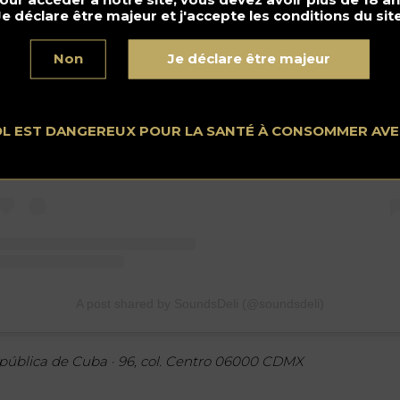
Je déclare être majeur et j'accepte les conditions du site
Non
Je déclare être majeur
View this post on Instagram
OL EST DANGEREUX POUR LA SANTÉ À CONSOMMER AV
A post shared by SoundsDeli (@soundsdeli)
pública de Cuba · 96, col. Centro 06000 CDMX