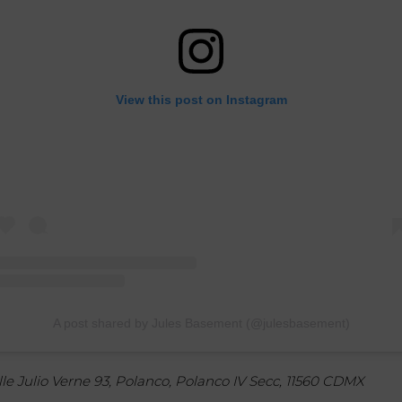
View this post on Instagram
A post shared by Jules Basement (@julesbasement)
lle Julio Verne 93, Polanco, Polanco IV Secc, 11560 CDMX