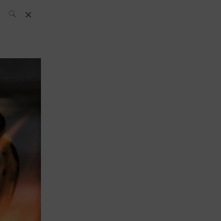
L’équipe SH
News
Compétitions
Évènements
What’s up
today
Bar
Bartender
Boutique