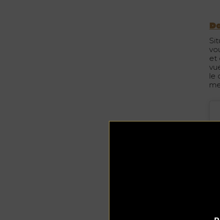
D
Si
vou
et
vu
le
me
P