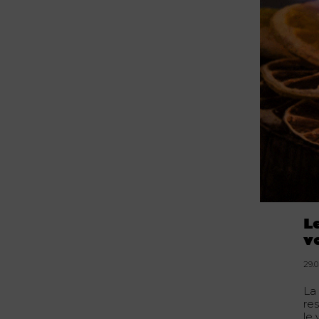
L
v
29.0
La
res
le 