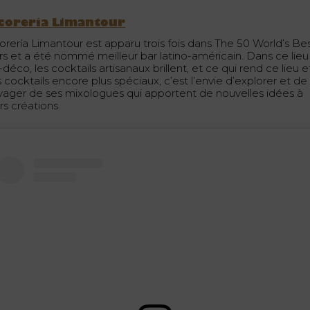
corería Limantour
corería Limantour est apparu trois fois dans The 50 World’s Be
rs et a été nommé meilleur bar latino-américain. Dans ce lieu
-déco, les cocktails artisanaux brillent, et ce qui rend ce lieu e
 cocktails encore plus spéciaux, c’est l’envie d’explorer et de
yager de ses mixologues qui apportent de nouvelles idées à
rs créations.