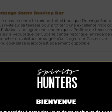
omingo Santo Rooftop Bar
tué dans le centre historique, l’hôtel boutique Domingo Santo
s invite sur sa terrasse pour profiter d’une excellente mixolo
 d’infusions aux ingrédients endémiques. Profitez de l’excelle
e sur la République de Cuba, le centre historique, en regardan
 coucher du soleil accompagné d’un Negroni et Cosmo. Un
nu cocktail sans alcool est également disponible.
BIENVENUE
our accéder à notre site, vous devez avoir plus de 18 an