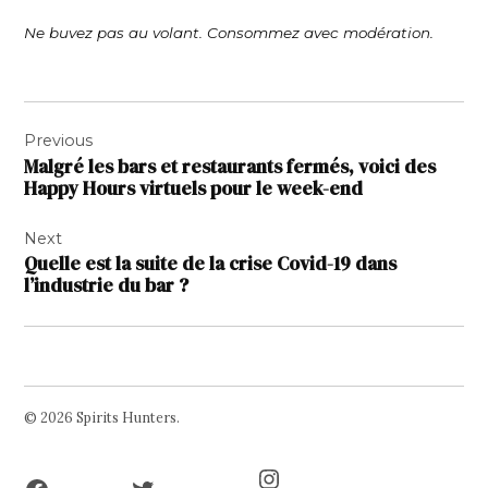
Ne buvez pas au volant. Consommez avec modération.
Navigation
Previous
de
Malgré les bars et restaurants fermés, voici des
l’article
Happy Hours virtuels pour le week-end
Next
Quelle est la suite de la crise Covid-19 dans
l’industrie du bar ?
© 2026 Spirits Hunters.
Facebook
Twitter
Instagram
Page
Username