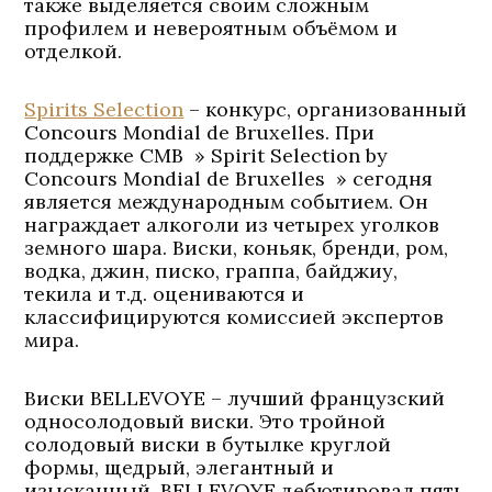
также выделяется своим сложным
профилем и невероятным объёмом и
отделкой.
Spirits Selection
– конкурс, организованный
Concours Mondial de Bruxelles. При
поддержке CMB » Spirit Selection by
Concours Mondial de Bruxelles » сегодня
является международным событием. Он
награждает алкоголи из четырех уголков
земного шара. Виски, коньяк, бренди, ром,
водка, джин, писко, граппа, байджиу,
текила и т.д. оцениваются и
классифицируются комиссией экспертов
мира.
Виски BELLEVOYE – лучший французский
односолодовый виски. Это тройной
солодовый виски в бутылке круглой
формы, щедрый, элегантный и
изысканный. BELLEVOYE дебютировал пять