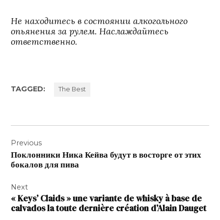
Не находитесь в состоянии алкогольного
опьянения за рулем. Наслаждайтесь
ответственно.
TAGGED:
The Best
Navigation
Previous
de
Поклонники Ника Кейва будут в восторге от этих
l’article
бокалов для пива
Next
« Keys’ Claids » une variante de whisky à base de
calvados la toute dernière création d’Alain Dauget