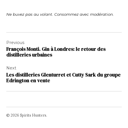
Ne buvez pas au volant. Consommez avec modération.
Navigation
Previous
de
François Monti. Gin à Londres: le retour des
l’article
distilleries urbaines
Next
Les distilleries Glenturret et Cutty Sark du groupe
Edrington en vente
© 2026 Spirits Hunters.
Facebook
Twitter
Instagram
Page
Username