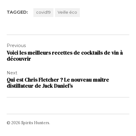
TAGGED:
covid19
Veille éco
Navigation
Previous
de
Voici les meilleurs recettes de cocktails de vin à
l’article
découvrir
Next
Qui est Chris Fletcher ? Le nouveau maître
distillateur de Jack Daniel’s
© 2026 Spirits Hunters.
Facebook
Twitter
Instagram