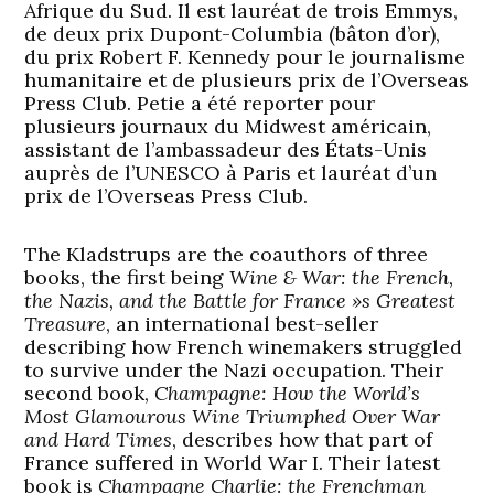
Afrique du Sud. Il est lauréat de trois Emmys,
de deux prix Dupont-Columbia (bâton d’or),
du prix Robert F. Kennedy pour le journalisme
humanitaire et de plusieurs prix de l’Overseas
Press Club. Petie a été reporter pour
plusieurs journaux du Midwest américain,
assistant de l’ambassadeur des États-Unis
auprès de l’UNESCO à Paris et lauréat d’un
prix de l’Overseas Press Club.
The Kladstrups are the coauthors of three
books, the first being
Wine & War: the French,
the Nazis, and the Battle for France »s Greatest
Treasure
, an international best-seller
describing how French winemakers struggled
to survive under the Nazi occupation. Their
second book,
Champagne: How the World’s
Most Glamourous Wine Triumphed Over War
and Hard Times
, describes how that part of
France suffered in World War I. Their latest
book is
Champagne Charlie: the Frenchman