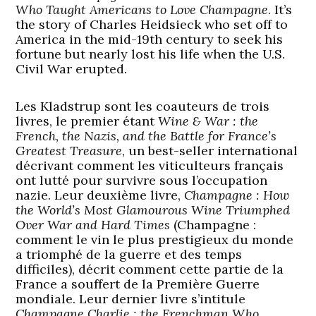
Who Taught Americans to Love Champagne
. It’s
the story of Charles Heidsieck who set off to
America in the mid-19th century to seek his
fortune but nearly lost his life when the U.S.
Civil War erupted.
Les Kladstrup sont les coauteurs de trois
livres, le premier étant
Wine & War : the
French, the Nazis, and the Battle for France’s
Greatest Treasure
, un best-seller international
décrivant comment les viticulteurs français
ont lutté pour survivre sous l’occupation
nazie. Leur deuxième livre,
Champagne : How
the World’s Most Glamourous Wine Triumphed
Over War and Hard Times
(Champagne :
comment le vin le plus prestigieux du monde
a triomphé de la guerre et des temps
difficiles), décrit comment cette partie de la
France a souffert de la Première Guerre
mondiale. Leur dernier livre s’intitule
Champagne Charlie : the Frenchman Who