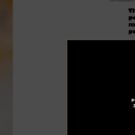
T
p
m
p
Par
26.0
Th
ca
un
pr
La
75
en
P
pou
pe
et 
N’
in