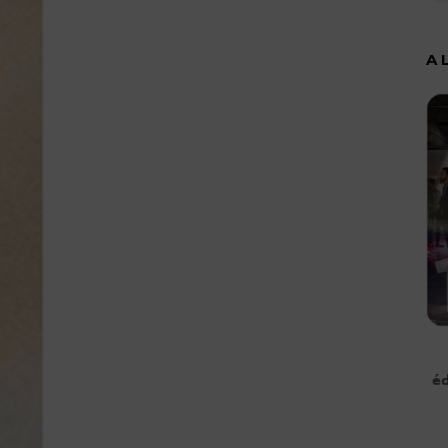
A 
éd