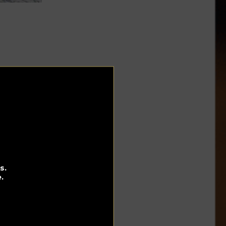
e
 de
de
cm
s.
.
e
e