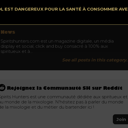
au cadeau, même si vous voulez juste donner quelque chos
musant et hors de l’ordinaire. Mais ce ne sont pas les seules
OL EST DANGEREUX POUR LA SANTÉ À CONSOMMER AV
rres massifs que The Present Finder fabrique, vous pouvez aus
ouver des coupes spéciales pour
Gin and Tonic
.
News
Spiritshunters.com est un magazine digitale, un média
display et social, click and buy consacré à 100% aux
spiritueux et à…
See all posts in this category.
Rejoignez la Communauté SH sur Reddit
Spirits Hunters est une communauté dédiée aux spiritueux et
au monde de la mixologie. N'hésitez pas à parler du monde
de la mixologie et du métier du bartender ici !
Join