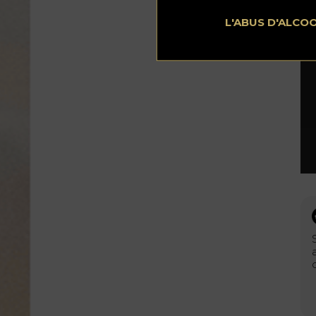
be
d’a
L'ABUS D'ALCO
ve
tr