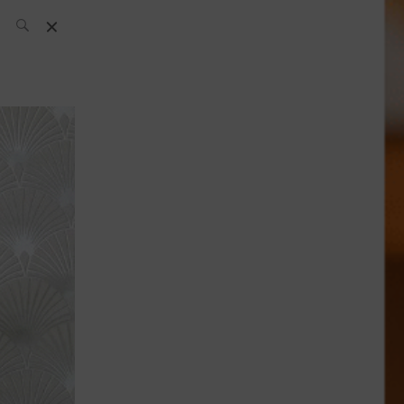
L’équipe SH
News
Compétitions
Évènements
What’s up
today
Bar
Bartender
Boutique