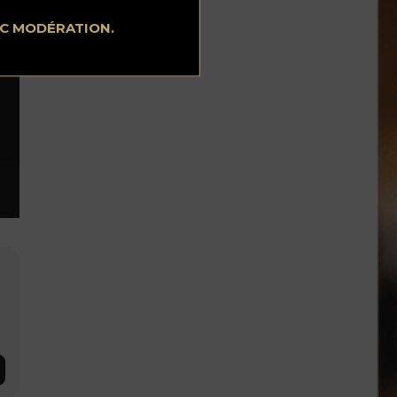
e
EC MODÉRATION.
si