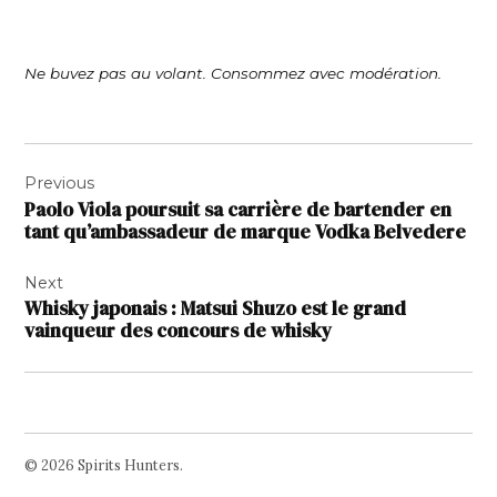
Ne buvez pas au volant. Consommez avec modération.
Navigation
Previous
de
Paolo Viola poursuit sa carrière de bartender en
l’article
tant qu’ambassadeur de marque Vodka Belvedere
Next
Whisky japonais : Matsui Shuzo est le grand
vainqueur des concours de whisky
© 2026 Spirits Hunters.
Facebook
Twitter