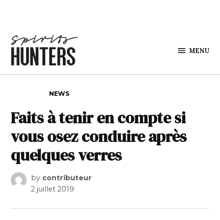
Skip to content
MENU
Spirits
Hunters
POSTED IN
NEWS
Faits à tenir en compte si
vous osez conduire après
quelques verres
by
contributeur
2 juillet 2019