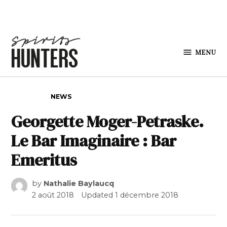
Skip to content
MENU
Spirits
Hunters
POSTED IN
NEWS
Georgette Moger-Petraske.
Le Bar Imaginaire : Bar
Emeritus
by
Nathalie Baylaucq
2 août 2018
Updated
1 décembre 2018