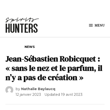
Skip to content
MENU
Spirits
Hunters
POSTED IN
NEWS
Jean-Sébastien Robicquet :
« sans le nez et le parfum, il
n’y a pas de création »
by
Nathalie Baylaucq
12 janvier 2023
Updated
19 avril 2023