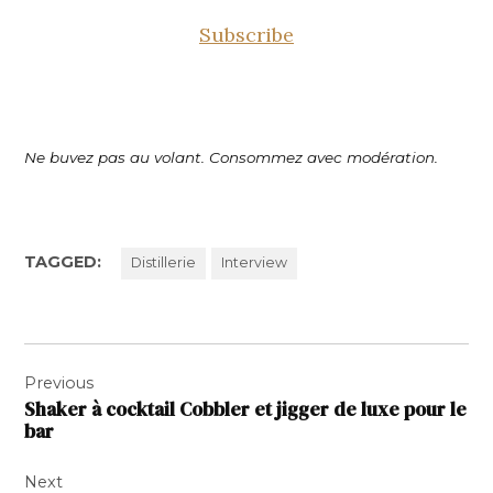
Subscribe
Ne buvez pas au volant. Consommez avec modération.
TAGGED:
Distillerie
Interview
Navigation
Previous
de
Shaker à cocktail Cobbler et jigger de luxe pour le
l’article
bar
Next