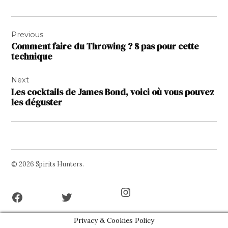
Navigation
Previous
de
Comment faire du Throwing ? 8 pas pour cette
l’article
technique
Next
Les cocktails de James Bond, voici où vous pouvez
les déguster
© 2026 Spirits Hunters.
Facebook
Twitter
Instagram
Page
Username
Privacy & Cookies Policy