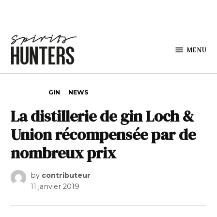
Skip to content
MENU
Spirits
Hunters
POSTED IN
GIN
NEWS
La distillerie de gin Loch &
Union récompensée par de
nombreux prix
by
contributeur
11 janvier 2019