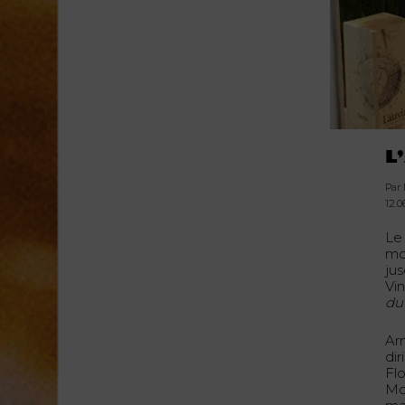
L
Par
12.0
Le
mo
ju
Vi
du 
Ar
di
Fl
Mon