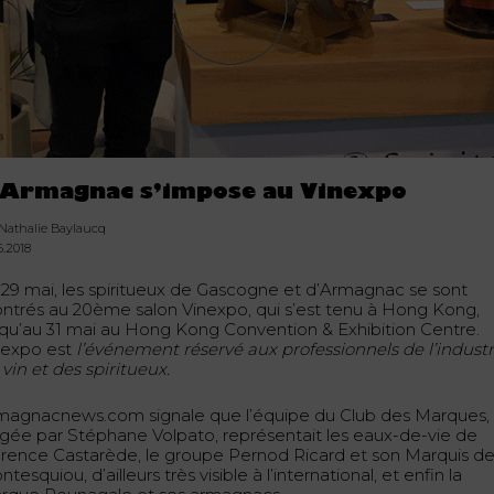
’Armagnac s’impose au Vinexpo
 Nathalie Baylaucq
6.2018
 29 mai, les spiritueux de Gascogne et d’Armagnac se sont
ntrés au 20ème salon Vinexpo, qui s’est tenu à Hong Kong,
squ’au 31 mai au Hong Kong Convention & Exhibition Centre.
nexpo est
l’événement réservé aux professionnels de l’industr
vin et des spiritueux.
magnacnews.com signale que l’équipe du Club des Marques,
rigée par Stéphane Volpato, représentait les eaux-de-vie de
orence Castarède, le groupe Pernod Ricard et son Marquis d
tesquiou, d’ailleurs très visible à l’international, et enfin la