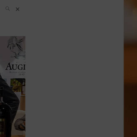
L’équipe SH
News
Compétitions
Évènements
What’s up
today
Bar
Bartender
Boutique