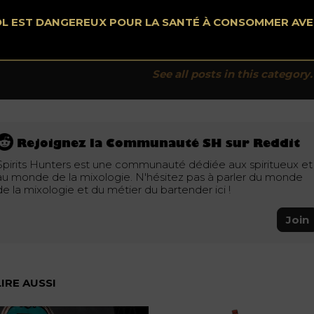
News
OL EST DANGEREUX POUR LA SANTÉ À CONSOMMER AV
Spiritshunters.com est un magazine digitale, un média
display et social, click and buy consacré à 100% aux
spiritueux et à…
See all posts in this category.
Rejoignez la Communauté SH sur Reddit
Spirits Hunters est une communauté dédiée aux spiritueux et
au monde de la mixologie. N'hésitez pas à parler du monde
de la mixologie et du métier du bartender ici !
Join
LIRE AUSSI