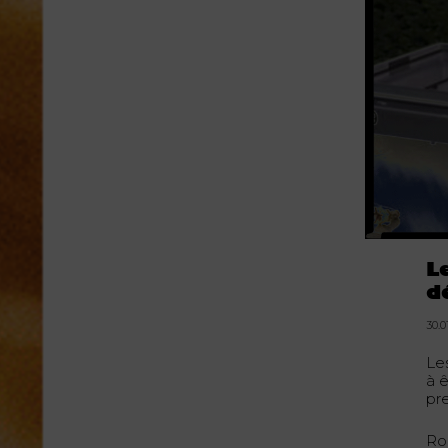
L
d
30.0
Le
à 
pr
Ro