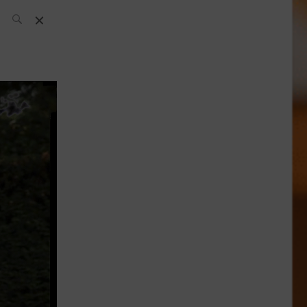
L’équipe SH
News
Compétitions
Évènements
What’s up
today
Bar
Bartender
Boutique