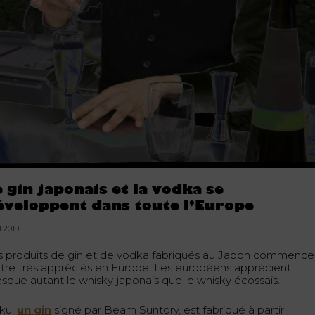
e gin japonais et la vodka se
éveloppent dans toute l’Europe
1.2019
s produits de gin et de vodka fabriqués au Japon commence
être très appréciés en Europe. Les européens apprécient
esque autant le whisky japonais que le whisky écossais.
ku,
un gin
signé par Beam Suntory, est fabriqué à partir