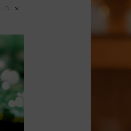
L’équipe SH
News
Compétitions
Évènements
What’s up
today
Bar
Bartender
Boutique