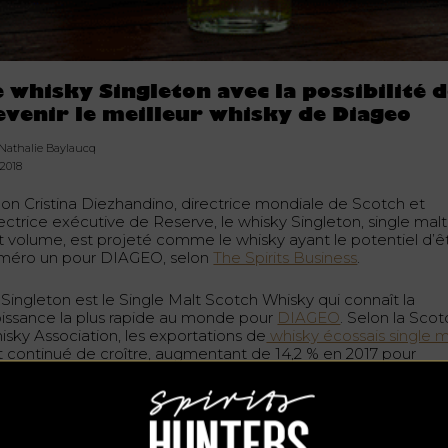
e whisky Singleton avec la possibilité 
evenir le meilleur whisky de Diageo
 Nathalie Baylaucq
.2018
lon Cristina Diezhandino, directrice mondiale de Scotch et
ectrice exécutive de Reserve, le whisky Singleton, single malt
rt volume, est projeté comme le whisky ayant le potentiel d’ê
méro un pour DIAGEO, selon
The Spirits Business
.
 Singleton est le Single Malt Scotch Whisky qui connaît la
oissance la plus rapide au monde pour
DIAGEO
. Selon la Sco
isky Association, les exportations de
whisky écossais single m
t continué de croître, augmentant de 14,2 % en 2017 pour
eindre 1,17 milliard de livres sterling.
 existe alors un marché florissant pour que Singleton Scotch M
 positionne dans la gamme DIAGEO entres les premiers, sinon
mier, bien qu’il n’ait pas encore atteint le cap du million de