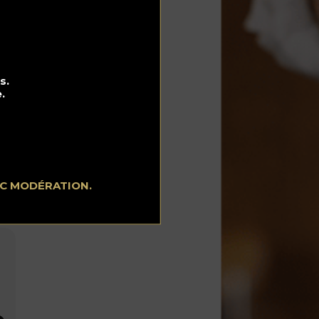
n
s.
.
EC MODÉRATION.