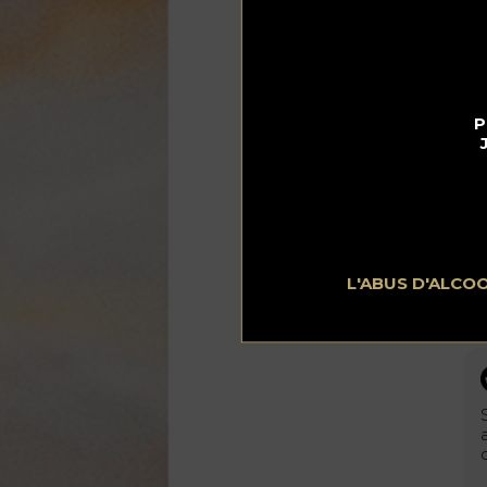
ca
pos
P
L'ABUS D'ALCO