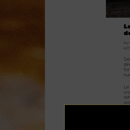
L
d
Par
6.07
Se
dir
fo
nu
Le
cr
Wh
on
att
Il
se
pre