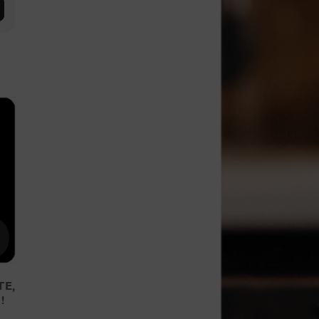
TE,
!