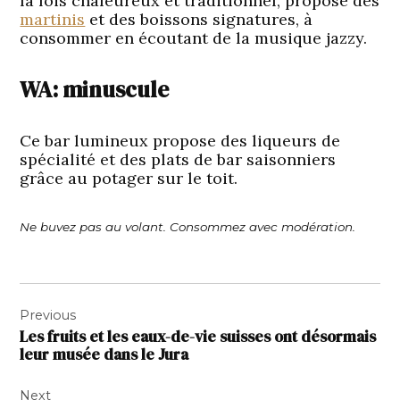
la fois chaleureux et traditionnel, propose des
martinis
et des boissons signatures, à
consommer en écoutant de la musique jazzy.
WA: minuscule
Ce bar lumineux propose des liqueurs de
spécialité et des plats de bar saisonniers
grâce au potager sur le toit.
Ne buvez pas au volant. Consommez avec modération.
Navigation
Previous
de
Les fruits et les eaux-de-vie suisses ont désormais
l’article
leur musée dans le Jura
Next