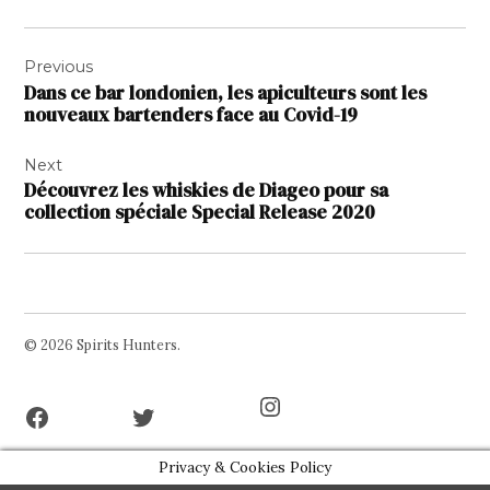
Navigation
Previous
de
Dans ce bar londonien, les apiculteurs sont les
l’article
nouveaux bartenders face au Covid-19
Next
Découvrez les whiskies de Diageo pour sa
collection spéciale Special Release 2020
© 2026 Spirits Hunters.
Facebook
Twitter
Instagram
Page
Username
Privacy & Cookies Policy