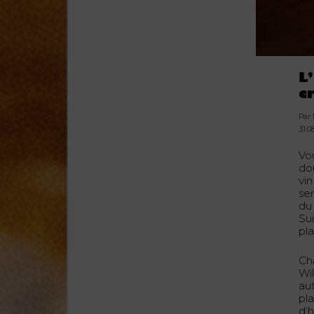
L
c
Par
31.0
Vou
do
vin
sen
du
Su
pla
Ch
Wi
au
pla
d’