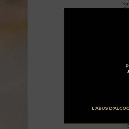
re
(l
Ch
co
ai
de
P
L'ABUS D'ALCO