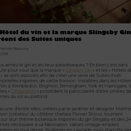
’Hôtel du vin et la marque Slingsby Gi
réent des Suites uniques
 Nathalie Baylaucq
8.2018
s aimez le gin et les lieux paradisiaques ? Eh bien c’est sans
ute pour vous que la marque «
Slingsby Gin
» et les « Hôtels d
 » se sont associés afin de créer une série de Suites multi-
sorielles inspirées de cette boisson. Installées dans les Hôtel
 Vin à Wimbledon, Brighton, Birmingham, York et Harrogate, l
ites «
Ginspiration
» possèdent la particularité d’être ornées d
ntes du sol au plafond.
acune d’entre elles, créées par le jardinier et designer Matt
lson (créateur du célèbre chelsea Flower Show), tournent
tour d’un thème botanique inspirées du gin Slingsby et des 2
ntes nécéssaire à sa fabrication. Valises vintage emplies
herbes en tout genre, feuillages en cascade, pots d’apothicair