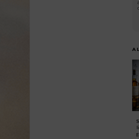
A 
S
l
g