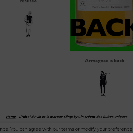
réalisée
Armagnac is back
Home
–
L’Hôtel du vin et la marque Slingsby Gin créent des Suites uniques
nce. You can agree with our terms or modify your preferences
L'abus d'alcool est dangereux pour la santé