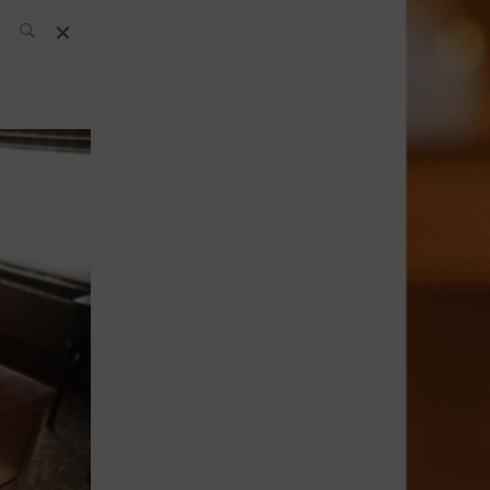
L’équipe SH
News
Compétitions
Évènements
What’s up
today
Bar
Bartender
Boutique