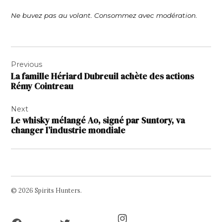
Ne buvez pas au volant. Consommez avec modération.
Navigation
Previous
de
La famille Hériard Dubreuil achète des actions
l’article
Rémy Cointreau
Next
Le whisky mélangé Ao, signé par Suntory, va
changer l’industrie mondiale
© 2026 Spirits Hunters.
Facebook
Twitter
Instagram
Page
Username