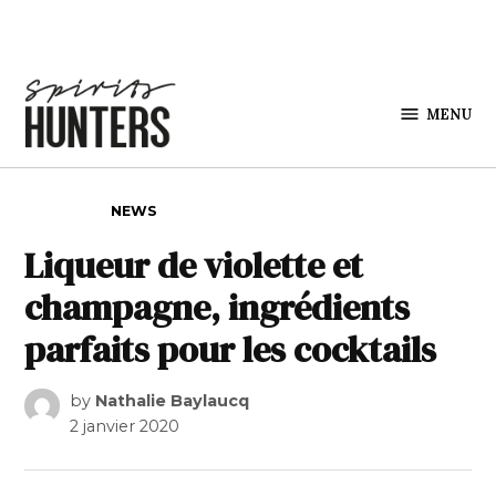
Skip to content
MENU
Spirits
Hunters
POSTED IN
NEWS
Liqueur de violette et
champagne, ingrédients
parfaits pour les cocktails
by
Nathalie Baylaucq
2 janvier 2020