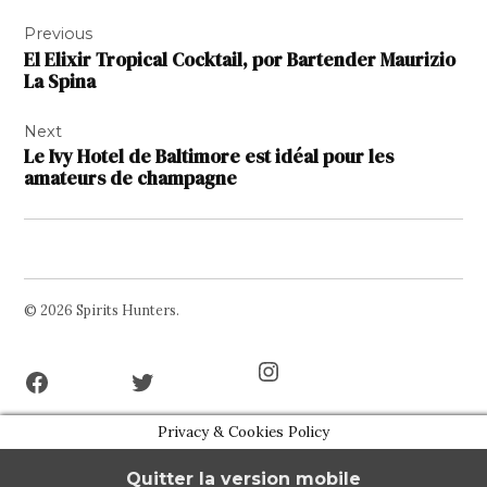
Navigation
Previous
de
El Elixir Tropical Cocktail, por Bartender Maurizio
l’article
La Spina
Next
Le Ivy Hotel de Baltimore est idéal pour les
amateurs de champagne
© 2026 Spirits Hunters.
Facebook
Twitter
Instagram
Page
Username
Privacy & Cookies Policy
Quitter la version mobile