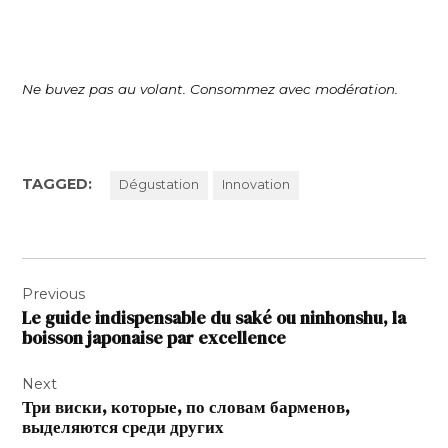
Ne buvez pas au volant. Consommez avec modération.
TAGGED:
Dégustation
Innovation
Navigation
Previous
de
Le guide indispensable du saké ou ninhonshu, la
l’article
boisson japonaise par excellence
Next
Три виски, которые, по словам барменов,
выделяются среди других