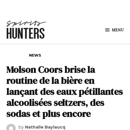
Skip to content
MENU
Spirits
Hunters
POSTED IN
NEWS
Molson Coors brise la
routine de la bière en
lançant des eaux pétillantes
alcoolisées seltzers, des
sodas et plus encore
by
Nathalie Baylaucq