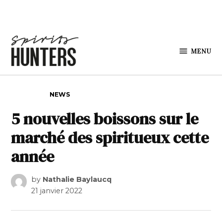
Skip to content
MENU
Spirits
Hunters
POSTED IN
NEWS
5 nouvelles boissons sur le
marché des spiritueux cette
année
by
Nathalie Baylaucq
21 janvier 2022