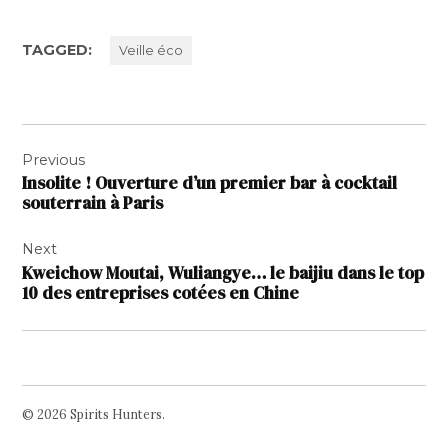
TAGGED:
Veille éco
Navigation
Previous
de
Insolite ! Ouverture d’un premier bar à cocktail
l’article
souterrain à Paris
Next
Kweichow Moutai, Wuliangye… le baijiu dans le top
10 des entreprises cotées en Chine
© 2026 Spirits Hunters.
Facebook
Twitter