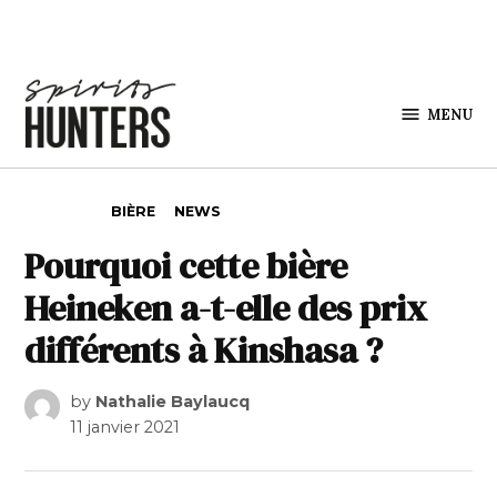
Skip to content
MENU
Spirits
Hunters
POSTED IN
BIÈRE
NEWS
Pourquoi cette bière
Heineken a-t-elle des prix
différents à Kinshasa ?
by
Nathalie Baylaucq
11 janvier 2021