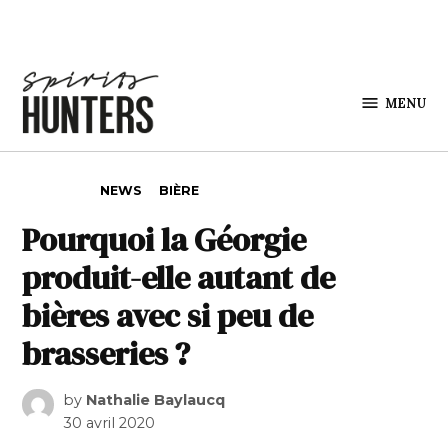
Skip to content
MENU
Spirits
Hunters
POSTED IN
NEWS
BIÈRE
Pourquoi la Géorgie
produit-elle autant de
bières avec si peu de
brasseries ?
by
Nathalie Baylaucq
30 avril 2020