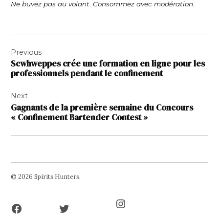
Ne buvez pas au volant. Consommez avec modération.
Navigation
Previous
de
Scwhweppes crée une formation en ligne pour les
l’article
professionnels pendant le confinement
Next
Gagnants de la première semaine du Concours
« Confinement Bartender Contest »
© 2026 Spirits Hunters.
Facebook
Twitter
Instagram
Page
Username