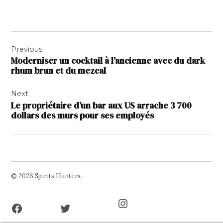
Navigation
Previous
de
Moderniser un cocktail à l’ancienne avec du dark
l’article
rhum brun et du mezcal
Next
Le propriétaire d’un bar aux US arrache 3 700
dollars des murs pour ses employés
© 2026 Spirits Hunters.
Facebook
Twitter
Instagram
Page
Username