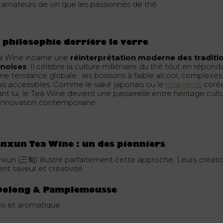
s amateurs de vin que les passionnés de thé.
 philosophie derrière le verre
a Wine incarne une
réinterprétation moderne des traditi
inoises
. Il célèbre la culture millénaire du thé tout en répond
une tendance globale : les boissons à faible alcool, complexes
is accessibles. Comme le saké japonais ou le
makgeolli
coré
nt lui, le Tea Wine devient une passerelle entre héritage cult
 innovation contemporaine.
nxun Tea Wine : un des pionniers
nxun (三旬) illustre parfaitement cette approche. Leurs créati
ient saveur et créativité :
 Oolong & Pamplemousse
ais et aromatique