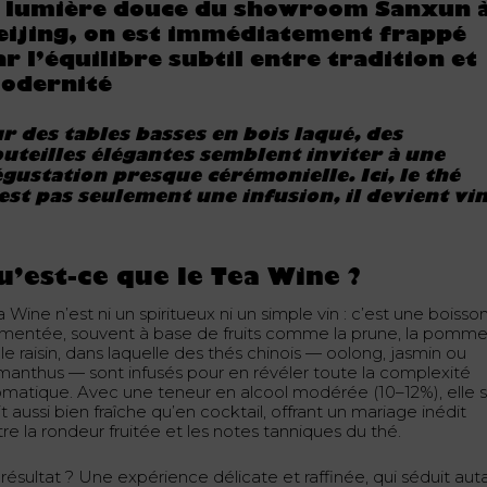
a lumière douce du showroom Sanxun 
eijing, on est immédiatement frappé
ar l’équilibre subtil entre tradition et
odernité
r des tables basses en bois laqué, des
uteilles élégantes semblent inviter à une
gustation presque cérémonielle. Ici, le thé
est pas seulement une infusion, il devient vin
u’est-ce que le Tea Wine ?
 Wine n’est ni un spiritueux ni un simple vin : c’est une boisso
rmentée, souvent à base de fruits comme la prune, la pomm
le raisin, dans laquelle des thés chinois — oolong, jasmin ou
manthus — sont infusés pour en révéler toute la complexité
omatique. Avec une teneur en alcool modérée (10–12%), elle 
t aussi bien fraîche qu’en cocktail, offrant un mariage inédit
re la rondeur fruitée et les notes tanniques du thé.
résultat ? Une expérience délicate et raffinée, qui séduit aut