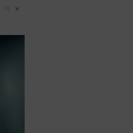
L’équipe SH
News
Compétitions
Évènements
What’s up
today
Bar
Bartender
Boutique