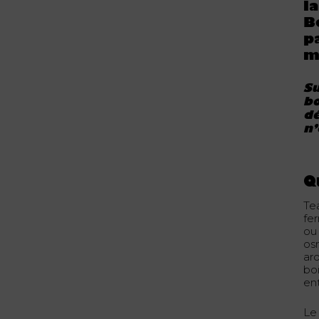
l
B
p
m
Su
bo
dé
n’
Q
Tea
fe
ou 
os
ar
boi
ent
Le 