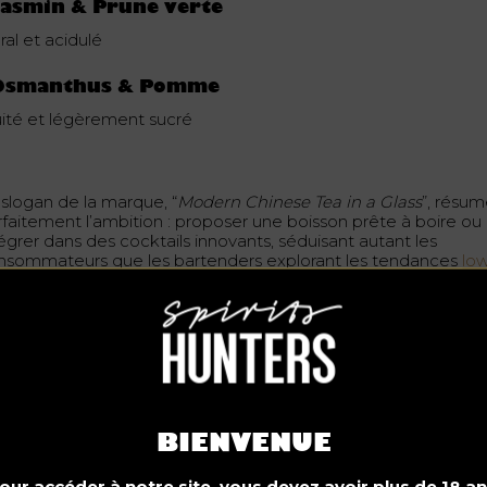
Jasmin & Prune verte
ral et acidulé
 Osmanthus & Pomme
uité et légèrement sucré
 slogan de la marque, “
Modern Chinese Tea in a Glass
”, résu
rfaitement l’ambition : proposer une boisson prête à boire ou
égrer dans des cocktails innovants, séduisant autant les
nsommateurs que les bartenders explorant les tendances
lo
V.
longée dans le Sanxun Chinese
ocktail Competition
 5 au 6 septembre, Beijing accueille 23 bartenders venus de
ute la Chine pendant la
Sanxun Chinese Cocktail Competition
BIENVENUE
ur créer des
cocktails inédits à base de Tea Wine
.
our accéder à notre site, vous devez avoir plus de 18 an