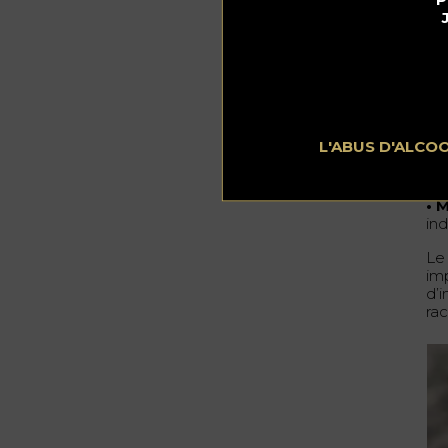
L’
erh
coc
Pa
• 
L'ABUS D'ALCO
• 
du
• 
in
Le
im
d’i
rac