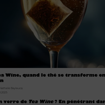
ea Wine, quand le thé se transforme e
in
 Nathalie Baylaucq
0.2025
n verre de
Tea Wine
? En pénétrant da