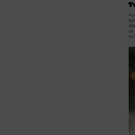
T
Au
sy
di
se 
re