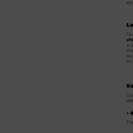
le
La
Te
ch
à 
ma
ava
et
Sa
Sa
all
•
Fr