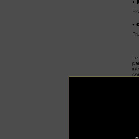
• 
Flo
•
Fr
Le
pa
int
co
AB
P
C
Du
to
po
P