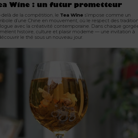
ea Wine : un futur prometteur
-delà de la compétition, le
Tea Wine
s’impose comme un
mbole d’une Chine en mouvement, où le respect des traditio
alogue avec la créativité contemporaine. Dans chaque gorgé
mêlent histoire, culture et plaisir moderne — une invitation à
découvrir le thé sous un nouveau jour.