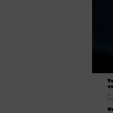
T
v
Par
28.1
U