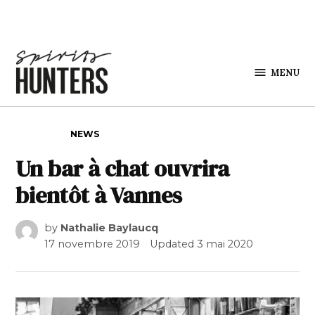
Skip to content
MENU
Spirits
Hunters
POSTED IN
NEWS
Un bar à chat ouvrira
bientôt à Vannes
by
Nathalie Baylaucq
17 novembre 2019
Updated
3 mai 2020