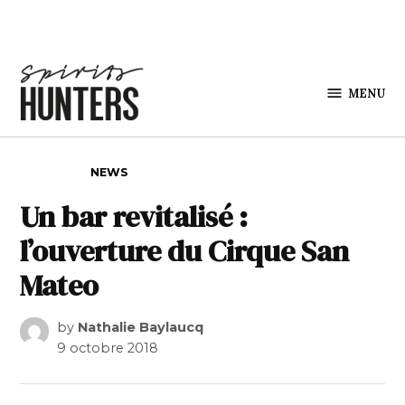
Skip to content
MENU
Spirits
Hunters
POSTED IN
NEWS
Un bar revitalisé :
l’ouverture du Cirque San
Mateo
by
Nathalie Baylaucq
9 octobre 2018