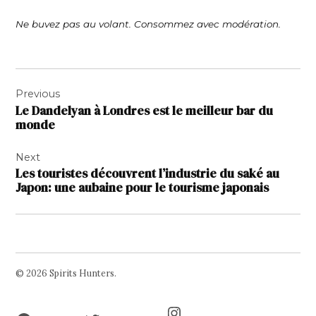
Ne buvez pas au volant. Consommez avec modération.
Navigation
Previous
de
Le Dandelyan à Londres est le meilleur bar du
l’article
monde
Next
Les touristes découvrent l’industrie du saké au
Japon: une aubaine pour le tourisme japonais
© 2026 Spirits Hunters.
Facebook
Twitter
Instagram
Page
Username