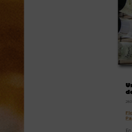
U
d
28.0
Fl
Pa
En