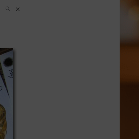
L’équipe SH
News
Compétitions
Évènements
What’s up
today
Bar
Bartender
Boutique