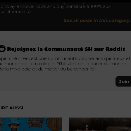
Spiritshunters.com est un magazine digitale, un média
display et social, click and buy consacré à 100% aux
spiritueux et à…
See all posts in this category.
Rejoignez la Communauté SH sur Reddit
Spirits Hunters est une communauté dédiée aux spiritueux et
au monde de la mixologie. N'hésitez pas à parler du monde
de la mixologie et du métier du bartender ici !
Join
LIRE AUSSI