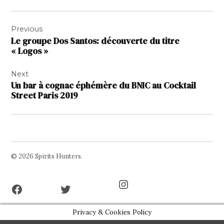
Navigation
Previous
de
Le groupe Dos Santos: découverte du titre
l’article
« Logos »
Next
Un bar à cognac éphémère du BNIC au Cocktail
Street Paris 2019
© 2026 Spirits Hunters.
Facebook
Twitter
Instagram
Page
Username
Privacy & Cookies Policy