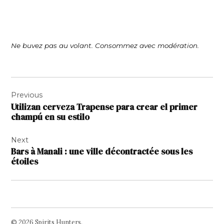
Ne buvez pas au volant. Consommez avec modération.
Navigation
Previous
de
Utilizan cerveza Trapense para crear el primer
l’article
champú en su estilo
Next
Bars à Manali : une ville décontractée sous les
étoiles
© 2026 Spirits Hunters.